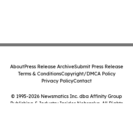
About
Press Release Archive
Submit Press Release
Terms & Conditions
Copyright/DMCA Policy
Privacy Policy
Contact
© 1995-2026 Newsmatics Inc. dba Affinity Group
Publishing & Industry Insider Nebraska. All Rights
Reserved.
Cookie Settings / Your Privacy Choices