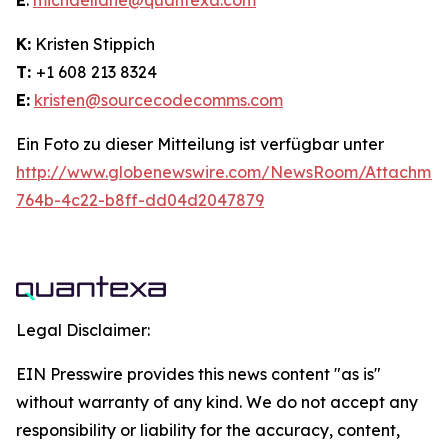
E
:
michaellane@quantexa.com
K:
Kristen Stippich
T:
+1 608 213 8324
E:
kristen@sourcecodecomms.com
Ein Foto zu dieser Mitteilung ist verfügbar unter
http://www.globenewswire.com/NewsRoom/Attachme
764b-4c22-b8ff-dd04d2047879
Legal Disclaimer:
EIN Presswire provides this news content "as is"
without warranty of any kind. We do not accept any
responsibility or liability for the accuracy, content,