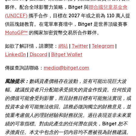
夥伴。配合全球影響力策略，Bitget 與
聯合國兒童基金會
(UNICEF)
攜手合作，目標在 2027 年或之前為 110 萬人提
供區塊鏈教育。在電單車賽壇中，Bitget 是世界頂級賽事
MotoGP™
的獨家加密貨幣交易所合作夥伴。
如欲了解詳情，請瀏覽：
網站
|
Twitter
|
Telegram
|
LinkedIn
|
Discord
|
Bitget Wallet
傳媒查詢請聯絡：
media@bitget.com
風險提示：
數碼資產價格存在波動，並有可能出現巨大波
幅。建議投資者只分配能承受損失的資金作投資。任何投資
的價值可能會受到影響，而且財務目標有可能無法實現，或
投資本金有可能無法收回。請務必徵詢獨立的財務意見，並
慎重考慮個人的理財經驗和財務狀況。過往表現並非未來業
績的可靠指標。對由此產生的任何潛在損失，Bitget 恕不
承擔責任。本文中包含的一切內容均不應被視為財務建議。