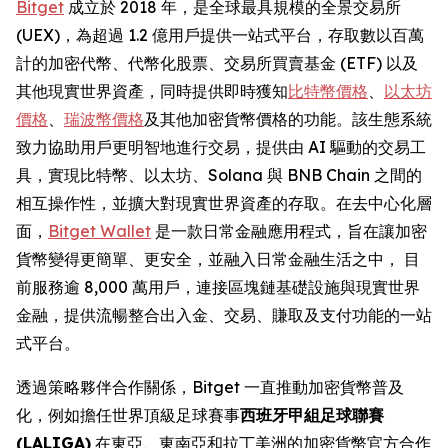
Bitget
成立於 2018 年，是全球最具規模的全景交易所
(UEX)，為超過 1.2 億用戶提供一站式平台，存取數以百萬
計的加密代幣、代幣化股票、交易所買賣基金 (ETF) 以及
其他現實世界資產，同時提供即時獲知
比特幣價格
、
以太坊
價格
、
瑞波幣價格
及其他加密貨幣價格的功能。該生態系統
致力協助用戶更明智地進行交易，提供由 AI 驅動的交易工
具，實現比特幣、以太坊、Solana 與 BNB Chain 之間的
相互操作性，並擴大對現實世界資產的存取。在去中心化層
面，
Bitget Wallet
是一款日常金融應用程式，旨在讓加密
貨幣變得更簡單、更安全，並融入日常金融生活之中， 目
前服務逾 8,000 萬用戶，連接區塊鏈基礎設施與現實世界
金融，提供流暢整合出入金、交易、賺取及支付功能的一站
式平台。
透過策略夥伴合作關係，Bitget 一直推動加密貨幣普及
化，例如擔任世界頂級足球賽事
西班牙甲組足球聯賽
(LALIGA)
在東亞、東南亞和拉丁美洲的加密貨幣官方合作