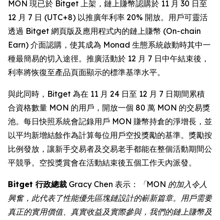
MON 現已於 Bitget 上架，鏈上賺幣認購於 11 月 30 日至
12 月 7 日 (UTC+8) 以推廣年利率 20% 開放。用戶可靈活
透過 Bitget 網頁版及應用程式內的鏈上賺幣 (On-chain
Earn) 介面認購，使其成為 Monad 生態系統啟動時其中一
種最簡易的切入途徑。推廣活動於 12 月 7 日中午結束後，
利率將恢復至產品頁面顯示的標準基準水平。
與此同時，Bitget 為在 11 月 24 日至 12 月 7 日期間累積
合資格數量 MON 的用戶，開放一個 80 萬 MON 的交易獎
池。每日快照系統會記錄用戶 MON 賺幣持倉的淨增長，並
以平均新增結餘作為計算每位用戶空投獎勵的基準。獎勵按
比例發放，讓新手交易者及交易老手都能在整個活動期間公
平競爭。空投獎賞會在活動結束後五個工作天內派發。
Bitget 行政總裁
Gracy Chen 表示：
「MON 的加入令人
興奮，此代表了性能優先區塊鏈設計的嶄新篇章。用戶需要
真正的實用價值、真實收益及實際參與，我們的鏈上賺幣及