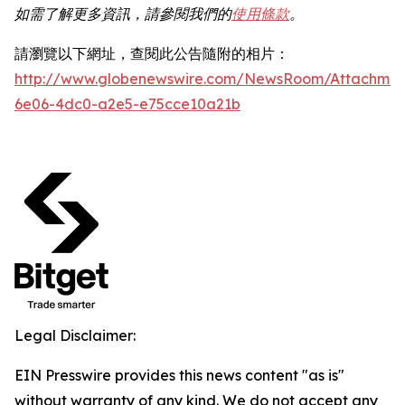
如需了解更多資訊，請參閱我們的
使用條款
。
請瀏覽以下網址，查閱此公告隨附的相片：
http://www.globenewswire.com/NewsRoom/Attachme
6e06-4dc0-a2e5-e75cce10a21b
Legal Disclaimer:
EIN Presswire provides this news content "as is"
without warranty of any kind. We do not accept any