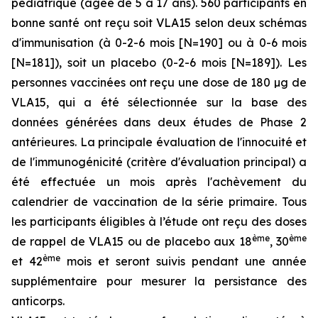
pédiatrique (âgée de 5 à 17 ans). 560 participants en
bonne santé ont reçu soit VLA15 selon deux schémas
d'immunisation (à 0-2-6 mois [N=190] ou à 0-6 mois
[N=181]), soit un placebo (0-2-6 mois [N=189]). Les
personnes vaccinées ont reçu une dose de 180 µg de
VLA15, qui a été sélectionnée sur la base des
données générées dans deux études de Phase 2
antérieures. La principale évaluation de l'innocuité et
de l'immunogénicité (critère d'évaluation principal) a
été effectuée un mois après l'achèvement du
calendrier de vaccination de la série primaire. Tous
les participants éligibles à l’étude ont reçu des doses
ème
ème
de rappel de VLA15 ou de placebo aux 18
, 30
ème
et 42
mois et seront suivis pendant une année
supplémentaire pour mesurer la persistance des
anticorps.