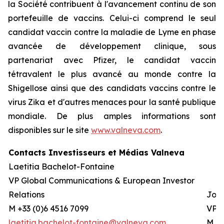
la Société contribuent à l'avancement continu de son
portefeuille de vaccins. Celui-ci comprend le seul
candidat vaccin contre la maladie de Lyme en phase
avancée de développement clinique, sous
partenariat avec Pfizer, le candidat vaccin
tétravalent le plus avancé au monde contre la
Shigellose ainsi que des candidats vaccins contre le
virus Zika et d'autres menaces pour la santé publique
mondiale. De plus amples informations sont
disponibles sur le site
www.valneva.com
.
Contacts Investisseurs et Médias Valneva
Laetitia Bachelot-Fontaine
VP Global Communications & European Investor
Relations
Josh
M +33 (0)6 4516 7099
VP G
laetitia.bachelot-fontaine@valneva.com
M +0