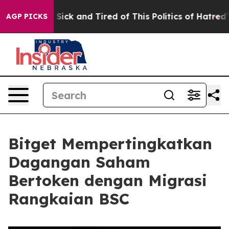
le Are Sick and Tired of This Politics of Hatred”
The S
AGP PICKS
Bitget Mempertingkatkan
Dagangan Saham
Bertoken dengan Migrasi
Rangkaian BSC