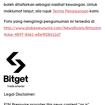
boleh ditafsirkan sebagai nasihat kewangan. Untuk
maklumat lanjut, sila rujuk
Terma Penggunaan
kami.
Foto yang mengiringi pengumuman ini tersedia di
http://www.globenewswire.com/NewsRoom/Attachme
4cbe-4897-8661-e8e9f28611d7
Legal Disclaimer:
EIN Presswire provides this news content "as is"