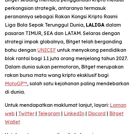
perkongsian strategik, antaranya termasuk
peranannya sebagai Rakan Kongsi Kripto Rasmi
Liga Bola Sepak Terunggul Dunia,
LALIGA
dalam
pasaran TIMUR, SEA dan LATAM. Selaras dengan
strategi impak globalnya, Bitget telah berganding
bahu dengan
UNICEF
untuk menyokong pendidikan
blok rantai bagi 1.1 juta orang menjelang tahun 2027.
Dalam dunia sukan permotoran, Bitget merupakan
rakan bursa mata wang kripto eksklusif bagi
MotoGP™
, salah satu kejohanan paling mendebarkan
di dunia.
Untuk mendapatkan maklumat lanjut, layari:
Laman
web
|
Twitter
|
Telegram
|
LinkedIn
|
Discord
|
Bitget
Wallet